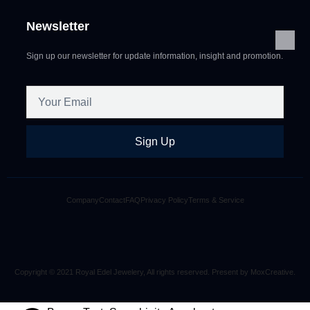
Newsletter
Sign up our newsletter for update information, insight and promotion.
Sign Up
Company
Contact
FAQ
Privacy Policy
Terms & Service
Copyright © 2021 Royal Edel Jewelery, All rights reserved. Present by MoxCreative.