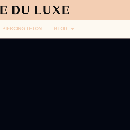
CE DU LUXE
PIERCING TETON
BLOG