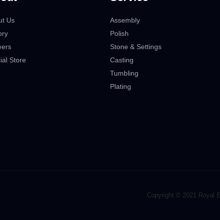
ut Us
Assembly
ory
Polish
eers
Stone & Settings
cial Store
Casting
Tumbling
Plating
Copyright © 2021 Royal Ed