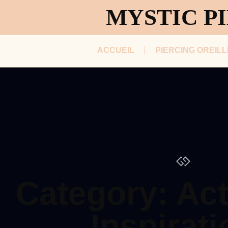
MYSTIC PI
ACCUEIL
PIERCING OREILL
Category: Act
Inspirat