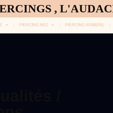
ERCINGS , L'AUDA
E
PIERCING NEZ
PIERCING NOMBRIL
ualités /
ions