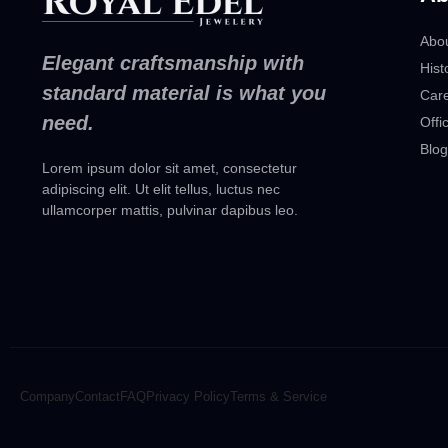
Abo
Elegant craftsmanship with
Hist
standard material is what you
Car
need.
Offi
Blog
Lorem ipsum dolor sit amet, consectetur
adipiscing elit. Ut elit tellus, luctus nec
ullamcorper mattis, pulvinar dapibus leo.
Company
Contact
FAQ
Privacy Policy
Terms & Service