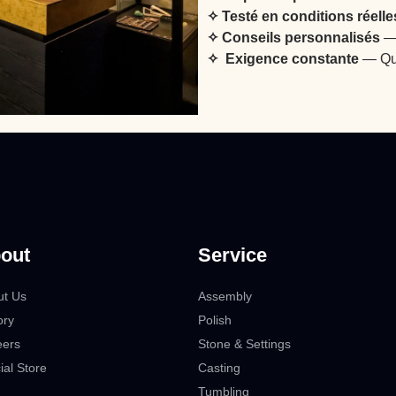
✧ Testé en conditions réelle
✧ Conseils personnalisés
— 
✧ Exigence constante
— Qua
out
Service
ut Us
Assembly
ory
Polish
eers
Stone & Settings
cial Store
Casting
Tumbling