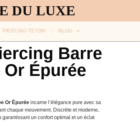
CE DU LUXE
PIERCING TETON
BLOG
iercing Barre
 Or Épurée
ée Or Épurée
incarne l’élégance pure avec sa
imant chaque mouvement. Discrète et moderne,
n garantissant un confort optimal et un éclat