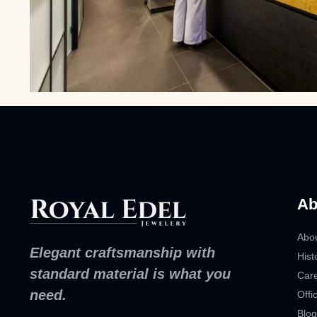
Ab
Abo
Elegant craftsmanship with
Hist
standard material is what you
Car
need.
Offi
Blog