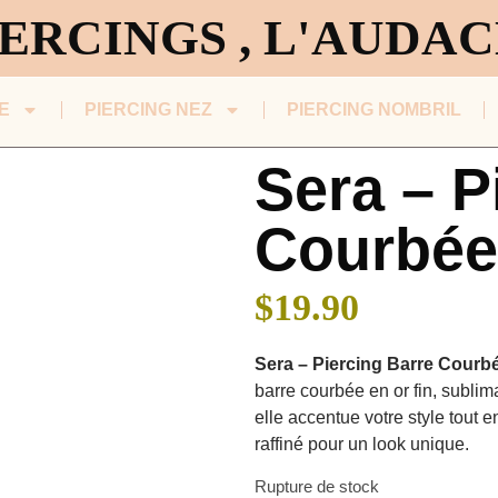
ERCINGS , L'AUDA
E
PIERCING NEZ
PIERCING NOMBRIL
Sera – P
Courbée
$
19.90
Sera – Piercing Barre Courb
barre courbée en or fin, subl
elle accentue votre style tout e
raffiné pour un look unique.
Rupture de stock