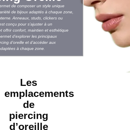
 permet de composer un style unique
ariété de bijoux adaptés à chaque zone,
nterne. Anneaux, studs, clickers ou
est conçu pour s’ajuster à un
offrir confort, maintien et esthétique
ermet d’explorer les principaux
ing d’oreille et d’accéder aux
 adaptées à chaque zone.
Les
emplacements
de
piercing
d’oreille