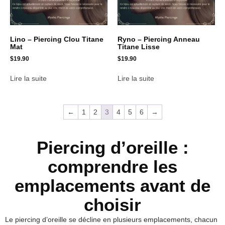
Lino – Piercing Clou Titane
Ryno – Piercing Anneau
Mat
Titane Lisse
$
19.90
$
19.90
Lire la suite
Lire la suite
←
1
2
3
4
5
6
→
Piercing d’oreille :
comprendre les
emplacements avant de
choisir
Le piercing d’oreille se décline en plusieurs emplacements, chacun