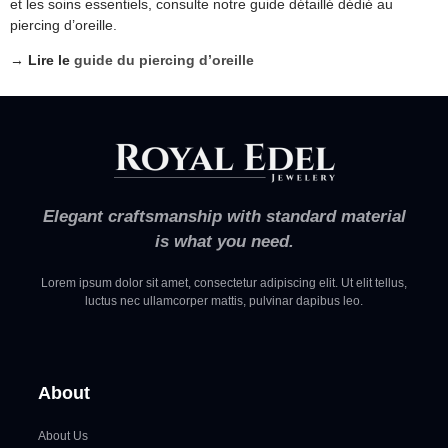
et les soins essentiels, consulte notre guide détaillé dédié au
piercing d’oreille.
→
Lire le
guide du piercing d’oreille
Elegant craftsmanship with standard material
is what you need.
Lorem ipsum dolor sit amet, consectetur adipiscing elit. Ut elit tellus,
luctus nec ullamcorper mattis, pulvinar dapibus leo.
About
About Us